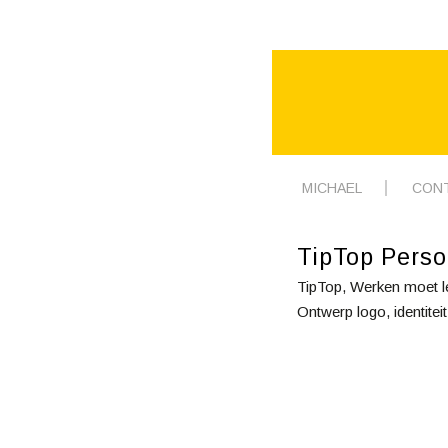
MICHAEL
CON
TipTop Perso
TipTop, Werken moet le
Ontwerp logo, identitei